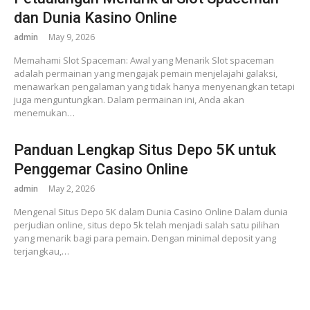
dan Dunia Kasino Online
admin
May 9, 2026
Memahami Slot Spaceman: Awal yang Menarik Slot spaceman
adalah permainan yang mengajak pemain menjelajahi galaksi,
menawarkan pengalaman yang tidak hanya menyenangkan tetapi
juga menguntungkan. Dalam permainan ini, Anda akan
menemukan…
Panduan Lengkap Situs Depo 5K untuk
Penggemar Casino Online
admin
May 2, 2026
Mengenal Situs Depo 5K dalam Dunia Casino Online Dalam dunia
perjudian online, situs depo 5k telah menjadi salah satu pilihan
yang menarik bagi para pemain. Dengan minimal deposit yang
terjangkau,…