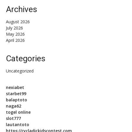
Archives
August 2026
July 2026
May 2026
April 2026
Categories
Uncategorized
nexiabet
starbet99
balaptoto
naga62
togel online
slot777
lautantoto
https://cycladickidscontest.com