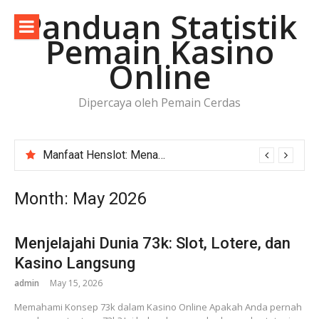
Skip
Panduan Statistik
to
Pemain Kasino
content
Online
Dipercaya oleh Pemain Cerdas
Manfaat Henslot: Menaklukkan Dunia Kasino Online
Month:
May 2026
Menjelajahi Dunia 73k: Slot, Lotere, dan
Kasino Langsung
admin
May 15, 2026
Memahami Konsep 73k dalam Kasino Online Apakah Anda pernah