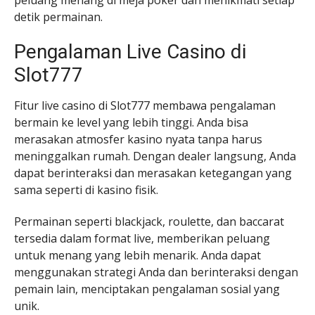
peluang menang di meja poker dan menikmati setiap
detik permainan.
Pengalaman Live Casino di
Slot777
Fitur live casino di Slot777 membawa pengalaman
bermain ke level yang lebih tinggi. Anda bisa
merasakan atmosfer kasino nyata tanpa harus
meninggalkan rumah. Dengan dealer langsung, Anda
dapat berinteraksi dan merasakan ketegangan yang
sama seperti di kasino fisik.
Permainan seperti blackjack, roulette, dan baccarat
tersedia dalam format live, memberikan peluang
untuk menang yang lebih menarik. Anda dapat
menggunakan strategi Anda dan berinteraksi dengan
pemain lain, menciptakan pengalaman sosial yang
unik.