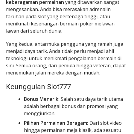
keberagaman permainan
yang ditawarkan sangat
mengesankan. Anda bisa merasakan adrenalin
taruhan pada slot yang bertenaga tinggi, atau
menikmati kesenangan bermain poker melawan
lawan dari seluruh dunia.
Yang kedua, antarmuka pengguna yang ramah juga
menjadi daya tarik. Anda tidak perlu menjadi ahli
teknologi untuk menikmati pengalaman bermain di
sini. Semua orang, dari pemula hingga veteran, dapat
menemukan jalan mereka dengan mudah.
Keunggulan Slot777
Bonus Menarik:
Salah satu daya tarik utama
adalah berbagai bonus dan promosi yang
menggiurkan.
Pilihan Permainan Beragam:
Dari slot video
hingga permainan meja klasik, ada sesuatu