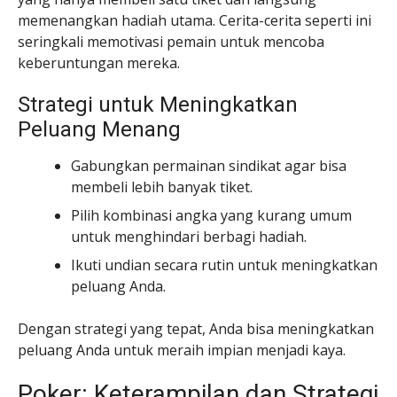
memenangkan hadiah utama. Cerita-cerita seperti ini
seringkali memotivasi pemain untuk mencoba
keberuntungan mereka.
Strategi untuk Meningkatkan
Peluang Menang
Gabungkan permainan sindikat agar bisa
membeli lebih banyak tiket.
Pilih kombinasi angka yang kurang umum
untuk menghindari berbagi hadiah.
Ikuti undian secara rutin untuk meningkatkan
peluang Anda.
Dengan strategi yang tepat, Anda bisa meningkatkan
peluang Anda untuk meraih impian menjadi kaya.
Poker: Keterampilan dan Strategi