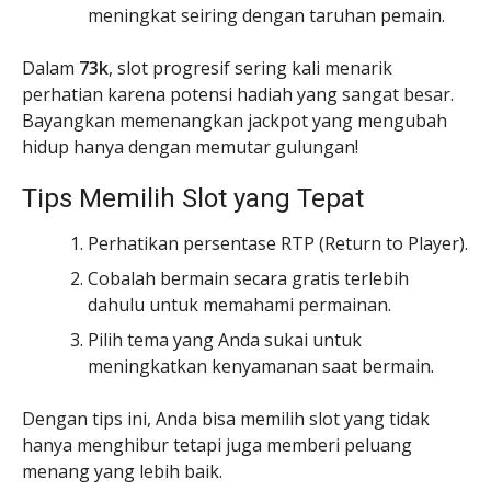
meningkat seiring dengan taruhan pemain.
Dalam
73k
, slot progresif sering kali menarik
perhatian karena potensi hadiah yang sangat besar.
Bayangkan memenangkan jackpot yang mengubah
hidup hanya dengan memutar gulungan!
Tips Memilih Slot yang Tepat
Perhatikan persentase RTP (Return to Player).
Cobalah bermain secara gratis terlebih
dahulu untuk memahami permainan.
Pilih tema yang Anda sukai untuk
meningkatkan kenyamanan saat bermain.
Dengan tips ini, Anda bisa memilih slot yang tidak
hanya menghibur tetapi juga memberi peluang
menang yang lebih baik.