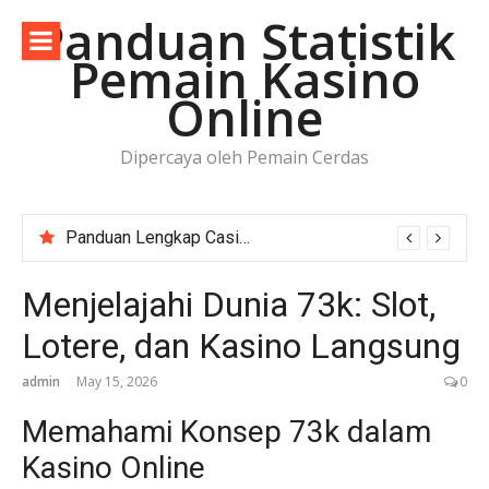
Skip
Panduan Statistik
to
Pemain Kasino
content
Online
Dipercaya oleh Pemain Cerdas
Menggali Slot Garansi Kekalahan: Strategi Menguntungkan di Casino
Panduan Lengkap Casino Online: Slot, Poker dan Lebih Lanjut
Menjelajahi Dunia 73k: Slot,
Lotere, dan Kasino Langsung
admin
May 15, 2026
0
Memahami Konsep 73k dalam
Kasino Online