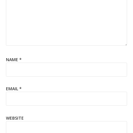
NAME
*
EMAIL
*
WEBSITE