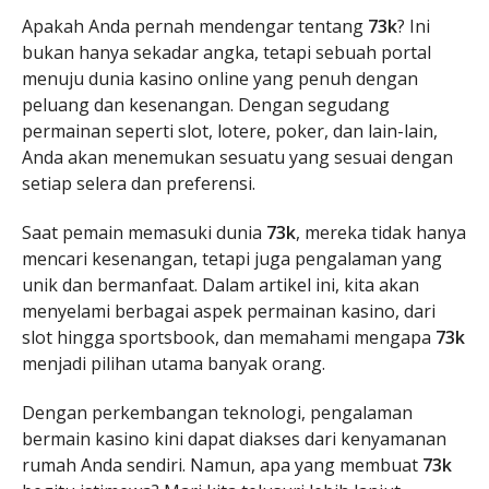
Apakah Anda pernah mendengar tentang
73k
? Ini
bukan hanya sekadar angka, tetapi sebuah portal
menuju dunia kasino online yang penuh dengan
peluang dan kesenangan. Dengan segudang
permainan seperti slot, lotere, poker, dan lain-lain,
Anda akan menemukan sesuatu yang sesuai dengan
setiap selera dan preferensi.
Saat pemain memasuki dunia
73k
, mereka tidak hanya
mencari kesenangan, tetapi juga pengalaman yang
unik dan bermanfaat. Dalam artikel ini, kita akan
menyelami berbagai aspek permainan kasino, dari
slot hingga sportsbook, dan memahami mengapa
73k
menjadi pilihan utama banyak orang.
Dengan perkembangan teknologi, pengalaman
bermain kasino kini dapat diakses dari kenyamanan
rumah Anda sendiri. Namun, apa yang membuat
73k