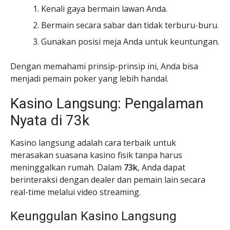
Kenali gaya bermain lawan Anda.
Bermain secara sabar dan tidak terburu-buru.
Gunakan posisi meja Anda untuk keuntungan.
Dengan memahami prinsip-prinsip ini, Anda bisa
menjadi pemain poker yang lebih handal.
Kasino Langsung: Pengalaman
Nyata di 73k
Kasino langsung adalah cara terbaik untuk
merasakan suasana kasino fisik tanpa harus
meninggalkan rumah. Dalam
73k
, Anda dapat
berinteraksi dengan dealer dan pemain lain secara
real-time melalui video streaming.
Keunggulan Kasino Langsung