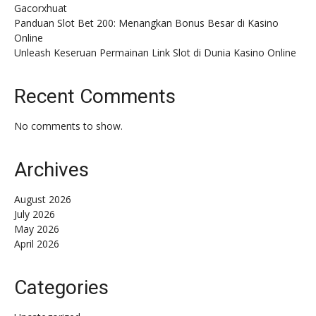
Gacorxhuat
Panduan Slot Bet 200: Menangkan Bonus Besar di Kasino
Online
Unleash Keseruan Permainan Link Slot di Dunia Kasino Online
Recent Comments
No comments to show.
Archives
August 2026
July 2026
May 2026
April 2026
Categories