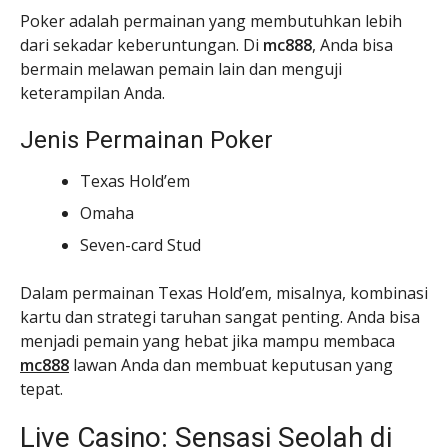
Poker adalah permainan yang membutuhkan lebih
dari sekadar keberuntungan. Di
mc888
, Anda bisa
bermain melawan pemain lain dan menguji
keterampilan Anda.
Jenis Permainan Poker
Texas Hold’em
Omaha
Seven-card Stud
Dalam permainan Texas Hold’em, misalnya, kombinasi
kartu dan strategi taruhan sangat penting. Anda bisa
menjadi pemain yang hebat jika mampu membaca
mc888
lawan Anda dan membuat keputusan yang
tepat.
Live Casino: Sensasi Seolah di