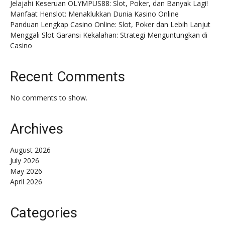
Jelajahi Keseruan OLYMPUS88: Slot, Poker, dan Banyak Lagi!
Manfaat Henslot: Menaklukkan Dunia Kasino Online
Panduan Lengkap Casino Online: Slot, Poker dan Lebih Lanjut
Menggali Slot Garansi Kekalahan: Strategi Menguntungkan di
Casino
Recent Comments
No comments to show.
Archives
August 2026
July 2026
May 2026
April 2026
Categories