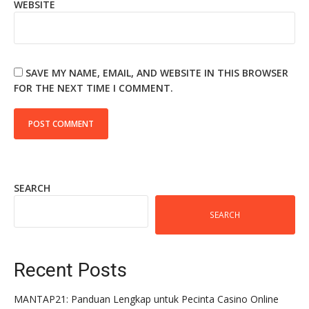
WEBSITE
SAVE MY NAME, EMAIL, AND WEBSITE IN THIS BROWSER
FOR THE NEXT TIME I COMMENT.
SEARCH
SEARCH
Recent Posts
MANTAP21: Panduan Lengkap untuk Pecinta Casino Online