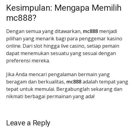
Kesimpulan: Mengapa Memilih
mc888?
Dengan semua yang ditawarkan,
mc888
menjadi
pilihan yang menarik bagi para penggemar kasino
online. Dari slot hingga live casino, setiap pemain
dapat menemukan sesuatu yang sesuai dengan
preferensi mereka.
Jika Anda mencari pengalaman bermain yang
beragam dan berkualitas,
mc888
adalah tempat yang
tepat untuk memulai. Bergabunglah sekarang dan
nikmati berbagai permainan yang ada!
Leave a Reply